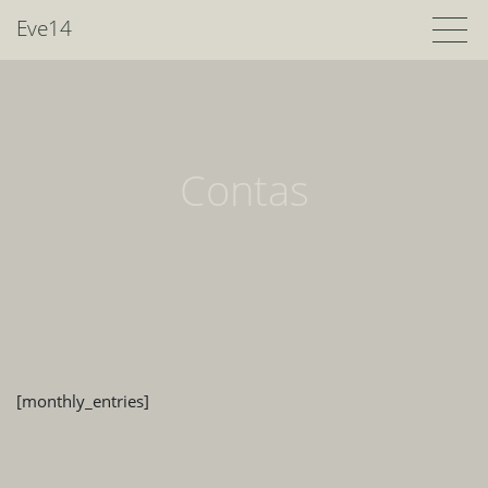
Eve14
Contas
[monthly_entries]